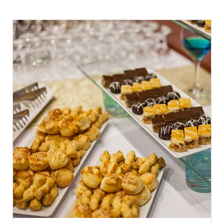
Traditional
Sandwich
Post
Panificatie
ADAUGĂ ÎN COȘ
/
DETALII