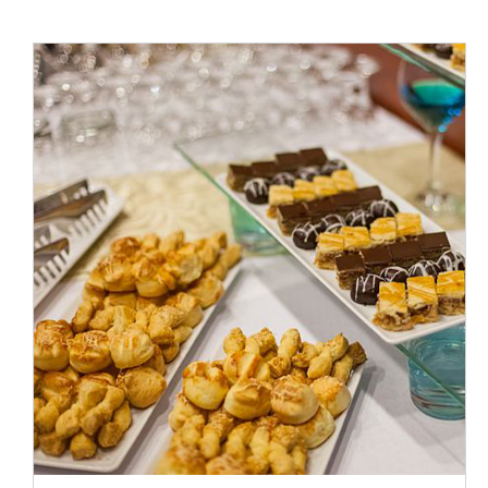
ADAUGĂ ÎN COȘ
/
DETALII