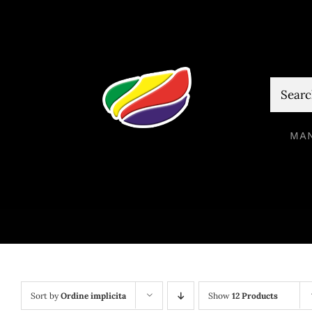
Skip
to
content
Cautare
MA
Sort by
Ordine implicita
Show
12 Products