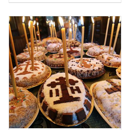
ADAUGĂ ÎN COȘ
/
DETALII