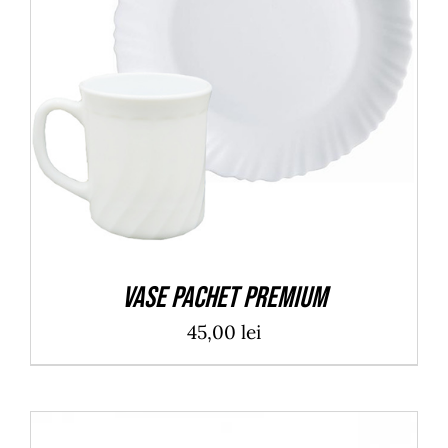
ADAUGĂ ÎN COȘ
/
DETALII
Vase pachet premium
45,00
lei