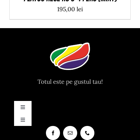
195,00
lei
Totul este pe gustul tau!
Toggle
Navigation
Toggle
Contact
Navigation
Contact