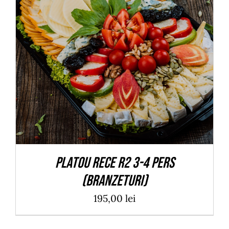
ADAUGĂ ÎN COȘ
/
DETALII
Platou rece R2 3-4 pers
(branzeturi)
195,00
lei