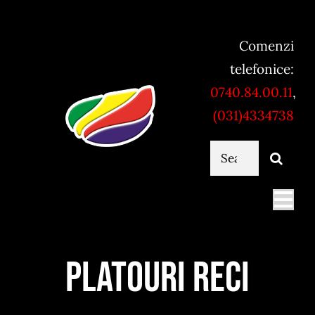
Skip
to
Comenzi
content
telefonice:
0740.84.00.11
,
(031)4334738
Cautare...
Togg
Navi
Mancare online
Platouri reci
Servicii catering