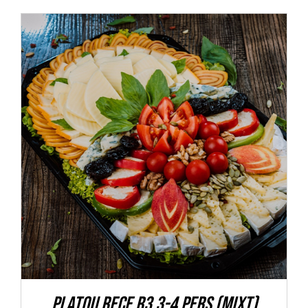
ADAUGĂ ÎN COȘ
/
DETALII
Platou rece R3 3-4 pers (mixt)