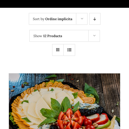
Bufet suedez si Coffee Break
Platouri
Sort by
Ordine implicita
Sushi
Show
12 Products
Comemorari
Oferta
Cos