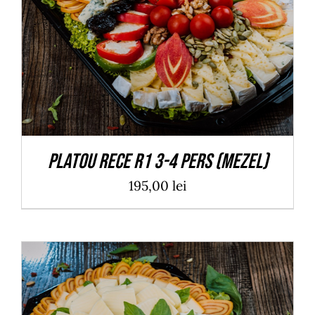
ADAUGĂ ÎN COȘ
/
DETALII
Platou rece R1 3-4 pers (mezel)
195,00
lei