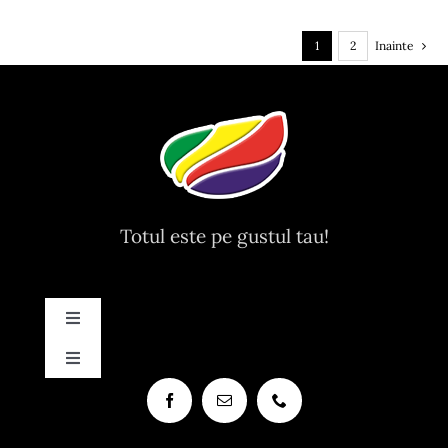
1
2
Inainte
Totul este pe gustul tau!
Toggle
Navigation
Toggle
Contact
Navigation
Contact
Recomandari