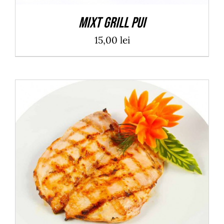
Mixt Grill Pui
15,00
lei
ADAUGĂ ÎN COȘ
/
DETALII