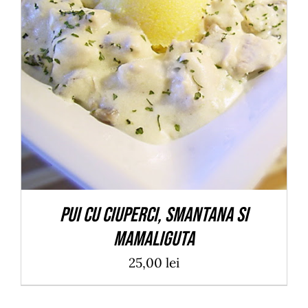
ADAUGĂ ÎN COȘ
/
DETALII
Pui cu ciuperci, smantana si
mamaliguta
25,00
lei