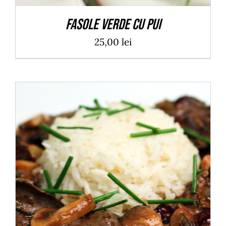
Fasole verde cu pui
25,00
lei
ADAUGĂ ÎN COȘ
/
DETALII