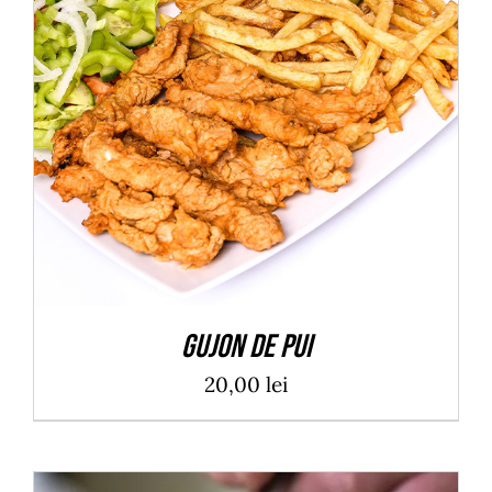
ADAUGĂ ÎN COȘ
/
DETALII
Gujon de pui
20,00
lei