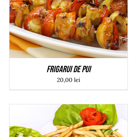
ADAUGĂ ÎN COȘ
/
DETALII
Frigarui de pui
20,00
lei