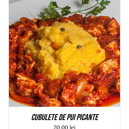
ADAUGĂ ÎN COȘ
/
DETALII
Cubulete de pui picante
20,00
lei