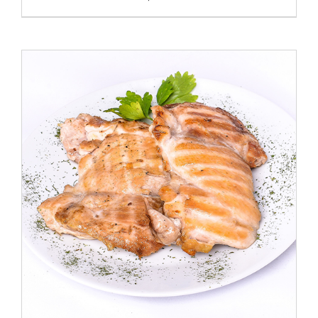
ADAUGĂ ÎN COȘ
/
DETALII