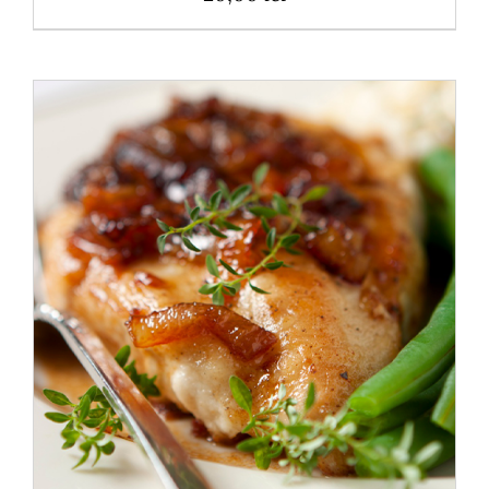
ADAUGĂ ÎN COȘ
/
DETALII