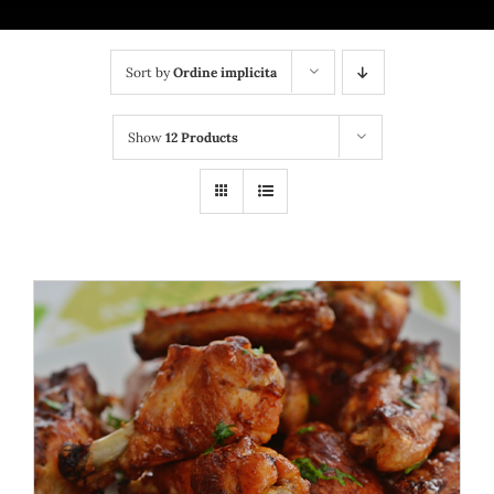
Bufet suedez si Coffee Break
Platouri
Sort by
Ordine implicita
Sushi
Show
12 Products
Comemorari
Oferta
Cos