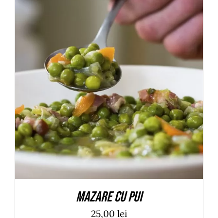
ADAUGĂ ÎN COȘ
/
DETALII
Mazare cu pui
25,00
lei