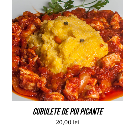
ADAUGĂ ÎN COȘ
/
DETALII
Cubulete de pui picante
20,00
lei