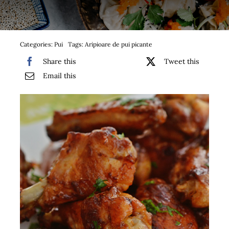
Bufet suedez si Coffee Break
Platouri
Categories:
Pui
Tags:
Aripioare de pui picante
Share this
Tweet this
Sushi
Email this
Comemorari
Oferta
Cos