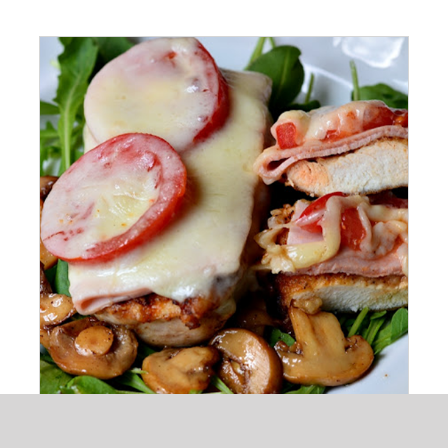
ADAUGĂ ÎN COȘ
/
DETALII
Waldostana de pui