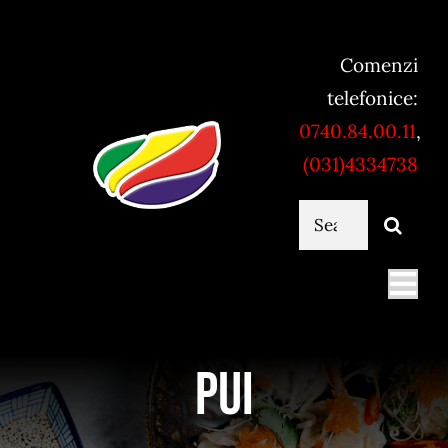
Skip
to
Comenzi
content
telefonice:
0740.84.00.11
,
(031)4334738
Cautare...
Togg
Navi
Mancare online
Pui
Servicii catering