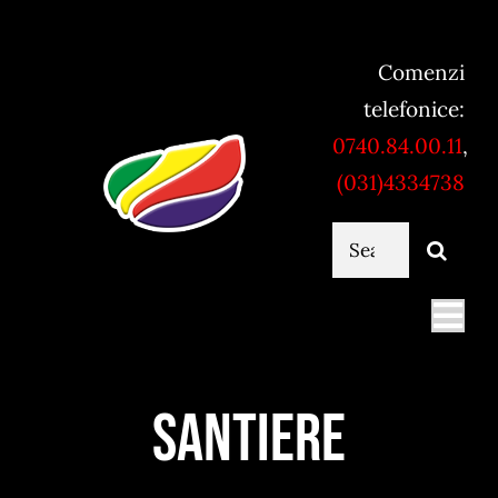
Skip
to
Comenzi
content
telefonice:
0740.84.00.11
,
(031)4334738
Cautare...
Togg
Navi
Mancare online
Santiere
Servicii catering