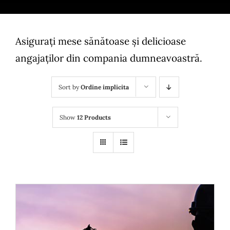
Bufet suedez si Coffee Break
Platouri
Asigurați mese sănătoase și delicioase
angajaților din compania dumneavoastră.
Sushi
Sort by
Ordine implicita
Comemorari
Show
12 Products
Oferta
Cos