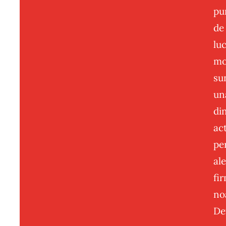
pu
de
lu
mo
su
un
di
act
pe
ale
fi
no
De