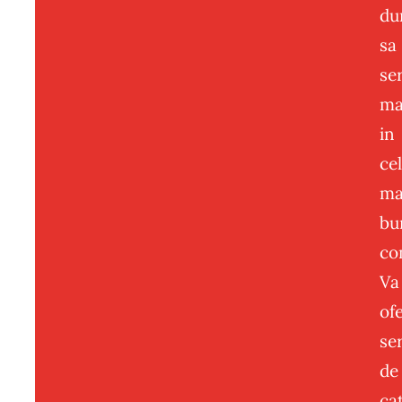
du
sa
se
ma
in
ce
ma
bu
con
Va
of
ser
de
ca