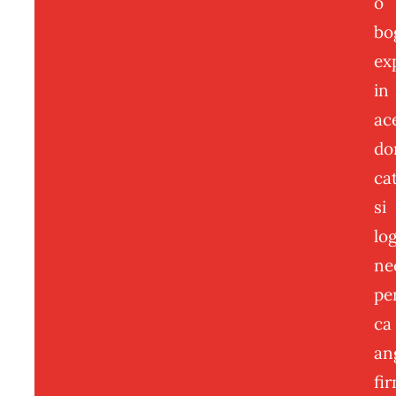
o
bo
ex
in
ac
do
ca
si
log
ne
pe
ca
ang
fi