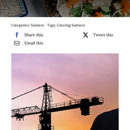
Bufet suedez si Coffee Break
Platouri
Categories:
Santiere
Tags:
Catering Santiere
Share this
Tweet this
Sushi
Email this
Comemorari
Oferta
Cos