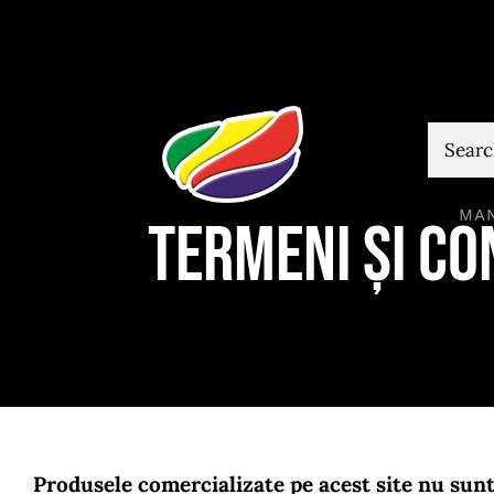
Skip
to
content
Cautare
MA
Termeni și con
Produsele comercializate pe acest site nu sunt