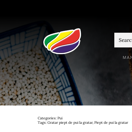
Skip
to
content
Cautare
MA
Categories:
Pui
Tags:
Gratar piept de pui la gratar
,
Piept de pui la gratar