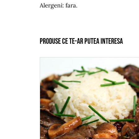
Alergeni: fara.
Produse ce te-ar putea interesa
ADAUGĂ ÎN COȘ
/
DETALII