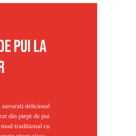
de pui la
r
 savurati deliciosul
at din piept de pui
 mod traditional cu
spete atent alese.