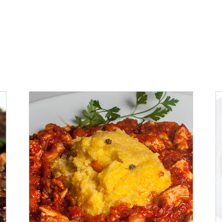
ADAUGĂ ÎN COȘ
/
DETALII