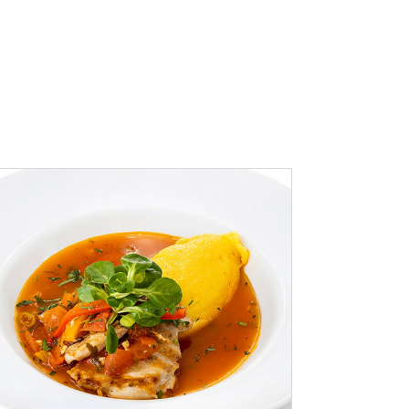
ADAUGĂ ÎN COȘ
/
DETALII