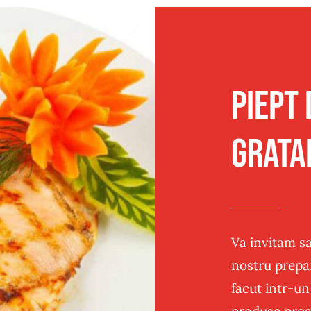
Traditional
Sandwich
Post
Panificatie
Piept 
grata
Va invitam sa
nostru prepar
facut intr-un
produse proa