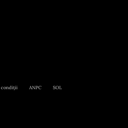
 condiții
ANPC
SOL