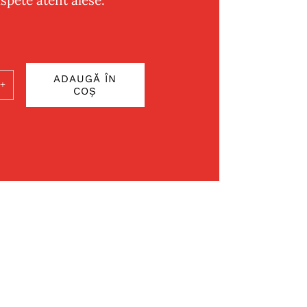
ADAUGĂ ÎN
COȘ
ate