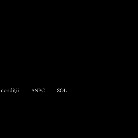
 condiții
ANPC
SOL