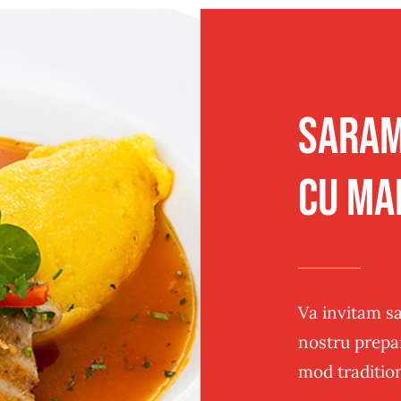
Traditional
Sandwich
Post
Panificatie
Saram
cu ma
Va invitam sa
nostru prepar
mod traditio