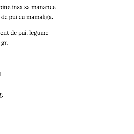
 bine insa sa manance
a de pui cu mamaliga.
ment de pui, legume
 gr.
l
 g