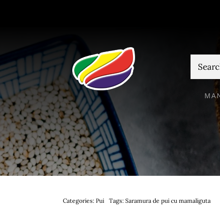
Skip
to
content
Cautare
MA
Categories:
Pui
Tags:
Saramura de pui cu mamaliguta