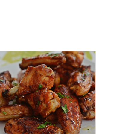
ADAUGĂ ÎN COȘ
/
DETALII