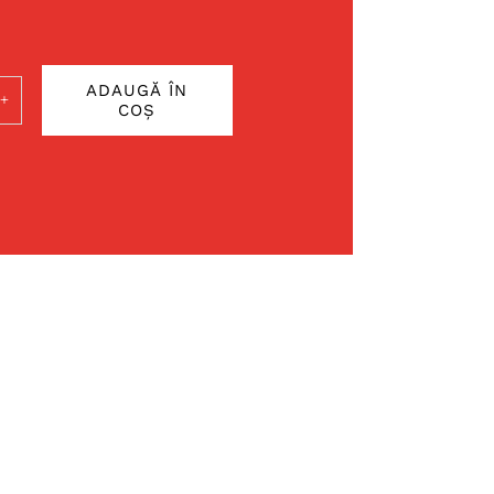
ADAUGĂ ÎN
COȘ
ate
ura
guta