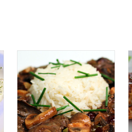
ADAUGĂ ÎN COȘ
/
DETALII