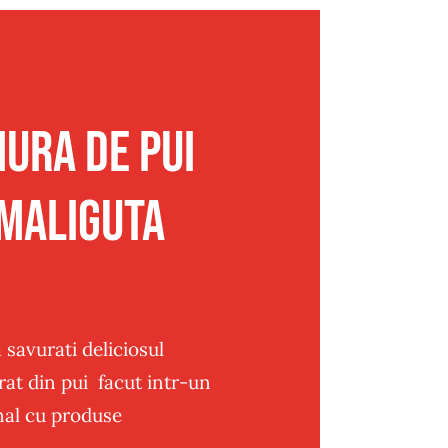
ura de pui
maliguta
 savurati deliciosul
at din pui facut intr-un
nal cu produse