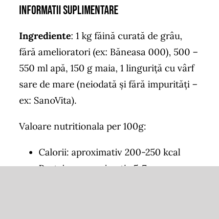
Informatii suplimentare
Ingrediente
: 1 kg făină curată de grâu,
fără amelioratori (ex: Băneasa 000), 500 –
550 ml apă, 150 g maia, 1 linguriţă cu vârf
sare de mare (neiodată şi fără impurităţi –
ex: SanoVita).
Valoare nutritionala per 100g:
Calorii: aproximativ 200-250 kcal
Proteine: aproximativ 5-7 g
Carbohidrați: aproximativ 40-45 g
Grăsimi: aproximativ 1-2 g