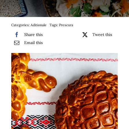
Bufet suedez si Coffee Break
Platouri
Categories:
Aditionale
Tags:
Prescura
Share this
Tweet this
Sushi
Email this
Comemorari
Oferta
Cos