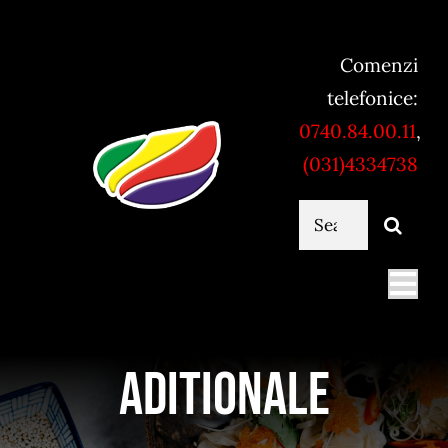
Skip
to
Comenzi
content
telefonice:
0740.84.00.11
,
(031)4334738
Cautare...
Togg
Navi
Mancare online
Aditionale
Servicii catering