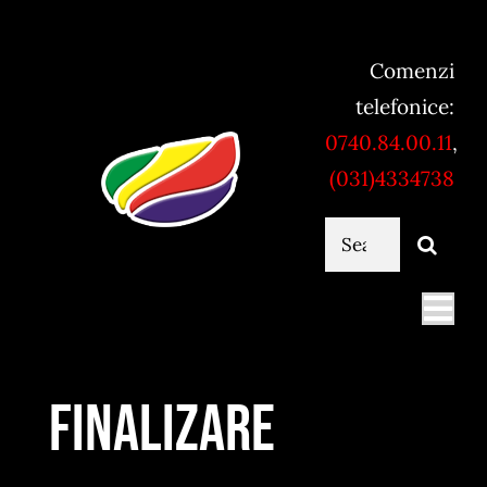
Skip
to
Comenzi
content
telefonice:
0740.84.00.11
,
(031)4334738
Cautare...
Togg
Navi
Mancare online
Finalizare
Servicii catering