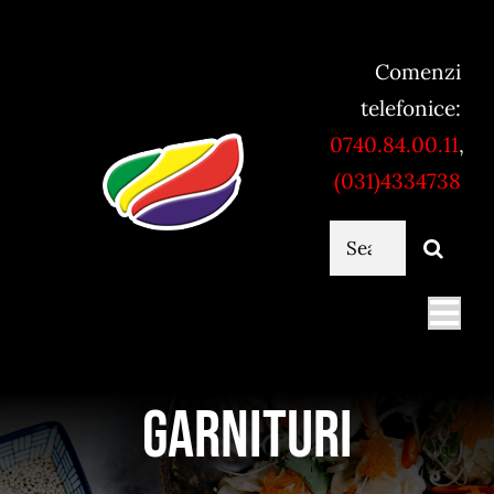
Skip
to
Comenzi
content
telefonice:
0740.84.00.11
,
(031)4334738
Cautare...
Togg
Navi
Mancare online
Garnituri
Servicii catering