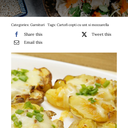
Bufet suedez si Coffee Break
Platouri
Categories:
Garnituri
Tags:
Cartofi copti cu unt si mozzarella
Share this
Tweet this
Sushi
Email this
Comemorari
Oferta
Cos