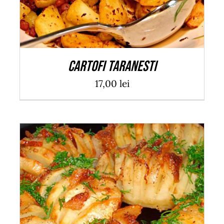
Cartofi taranesti
17,00
lei
ADAUGĂ ÎN COȘ
/
DETALII