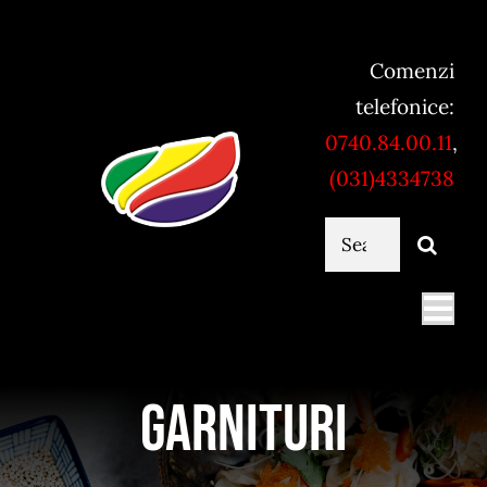
Skip
to
Comenzi
content
telefonice:
0740.84.00.11
,
(031)4334738
Cautare...
Togg
Navi
Mancare online
Garnituri
Servicii catering