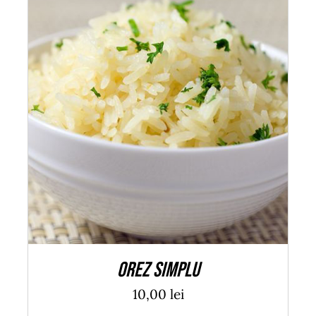
ADAUGĂ ÎN COȘ
/
DETALII
Orez simplu
10,00
lei