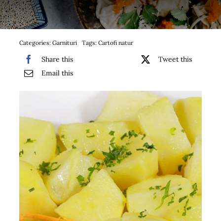
Bufet suedez si Coffee Break
Platouri
Categories:
Garnituri
Tags:
Cartofi natur
Share this
Tweet this
Sushi
Email this
Comemorari
Oferta
Cos