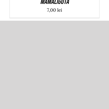
Mamaliguta
7,00
lei
ADAUGĂ ÎN COȘ
/
DETALII