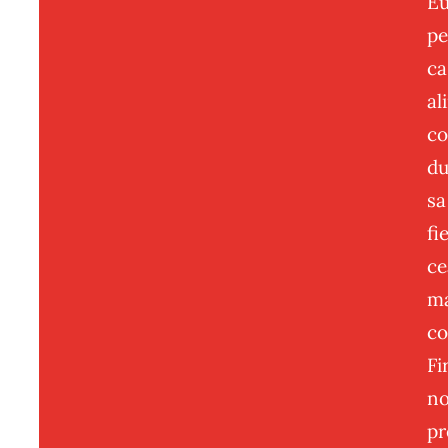
E
pe
ca
al
co
du
sa
fi
ce
m
co
Fi
no
pr