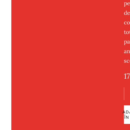
pe
de
co
to
pa
an
sc
1
Can
Ca
aft
AD
ÎN
sc