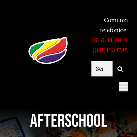
Skip
to
Comenzi
content
telefonice:
0740.84.00.11
,
(031)4334738
Cautare...
Togg
Navi
Mancare online
Afterschool
Servicii catering