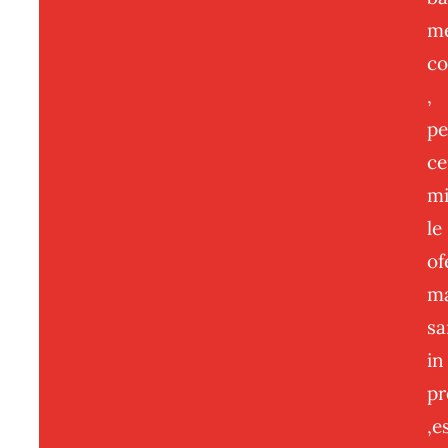
me
co
,
pe
ce
mi
le
of
m
sa
in
pr
,e