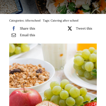
Bufet suedez si Coffee Break
Platouri
Categories:
Afterschool
Tags:
Catering after school
Share this
Tweet this
Sushi
Email this
Comemorari
Oferta
Cos