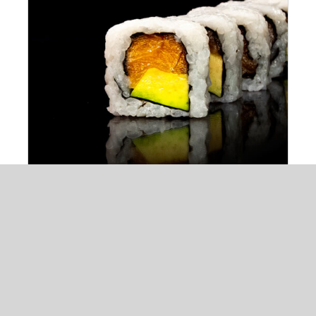
ADAUGĂ ÎN COȘ
/
DETALII
Salmon avocado 8buc/150g
55,00
lei