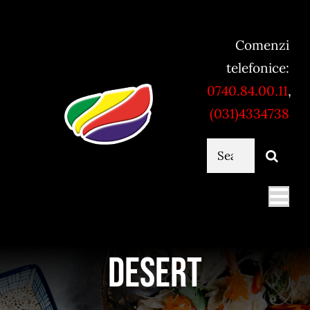
Skip
to
Comenzi
content
telefonice:
0740.84.00.11
,
(031)4334738
Cautare...
Togg
Navi
Mancare online
Desert
Servicii catering