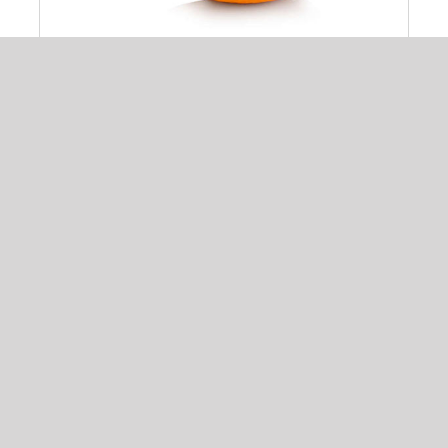
Portocala
7,00
lei
ADAUGĂ ÎN COȘ
/
DETALII