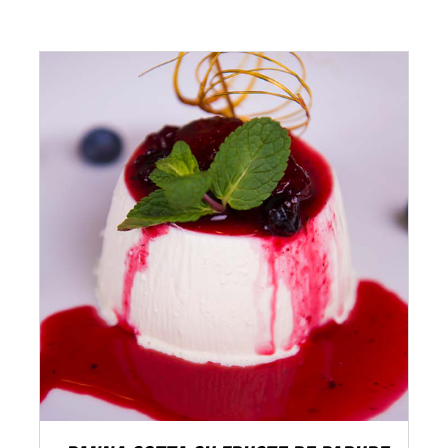
ADAUGĂ ÎN COȘ
/
DETALII