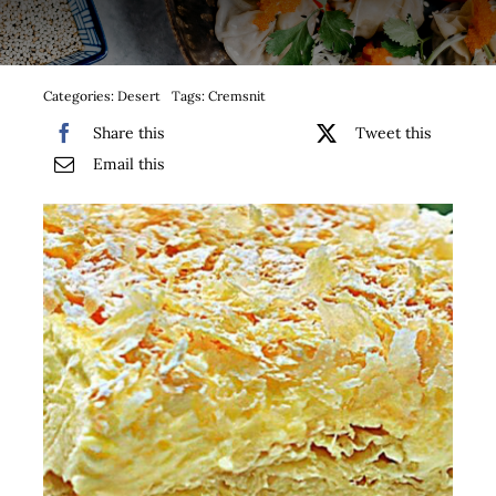
Bufet suedez si Coffee Break
Platouri
Categories:
Desert
Tags:
Cremsnit
Share this
Tweet this
Sushi
Email this
Comemorari
Oferta
Cos