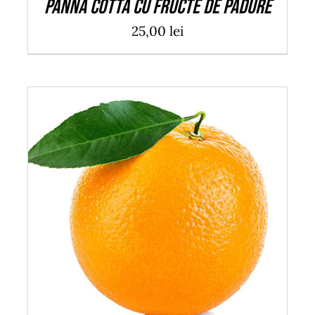
Panna cotta cu fructe de padure
25,00
lei
ADAUGĂ ÎN COȘ
/
DETALII