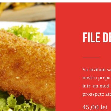
Traditional
Sandwich
Post
Panificatie
File d
Va invitam sa
nostru prepar
intr-un mod 
proaspete ate
45,00
lei