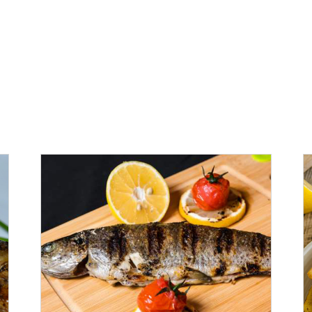
ADAUGĂ ÎN COȘ
/
DETALII