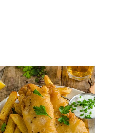
ADAUGĂ ÎN COȘ
/
DETALII