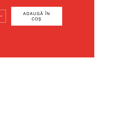
ADAUGĂ ÎN
COȘ
ate