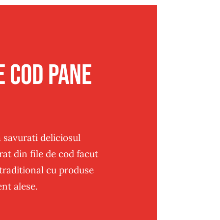
e cod pane
 savurati deliciosul
at din file de cod facut
traditional cu produse
nt alese.