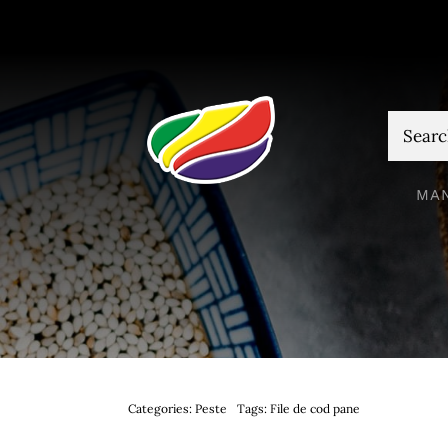
Skip
to
content
Cautare
MA
Categories:
Peste
Tags:
File de cod pane