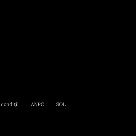
 condiții
ANPC
SOL