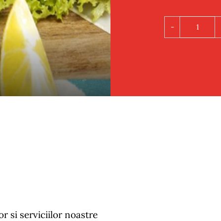
Cantit
File
de
cod
pane
 si serviciilor noastre