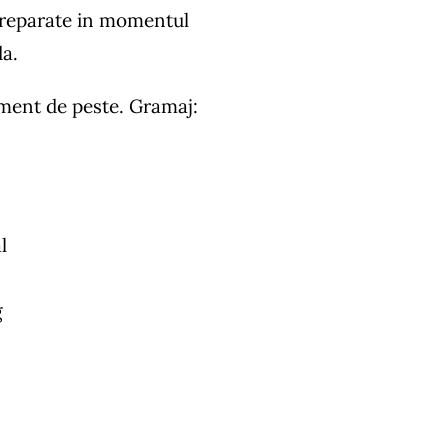
preparate in momentul
a.
ment de peste. Gramaj:
l
g