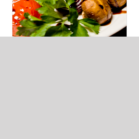
Legume sote
20,00
lei