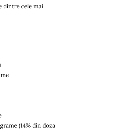
e dintre cele mai
i
rame
e
ligrame (14% din doza