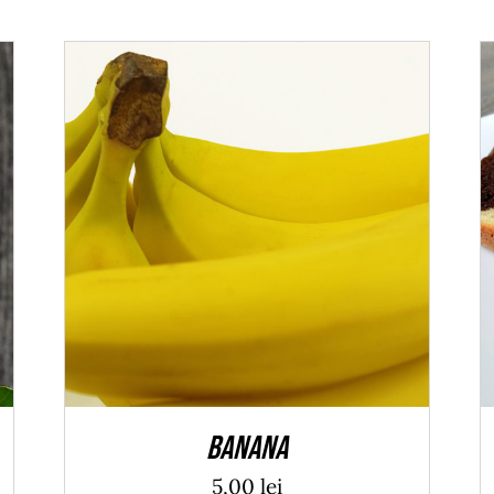
ADAUGĂ ÎN COȘ
/
DETALII
Banana
5,00
lei