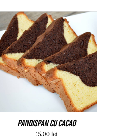
ADAUGĂ ÎN COȘ
/
DETALII
Pandispan cu cacao
15,00
lei