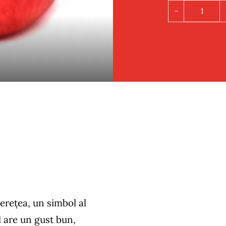
Cantit
Mar
nereţea, un simbol al
El are un gust bun,