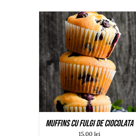
ADAUGĂ ÎN COȘ
/
DETALII
Muffins cu fulgi de ciocolata
15,00
lei