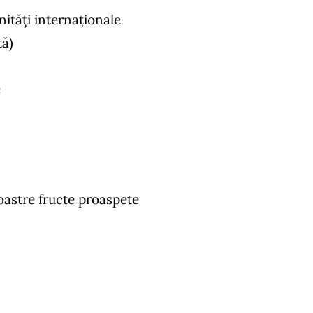
ități internaționale
tă)
e
noastre fructe proaspete