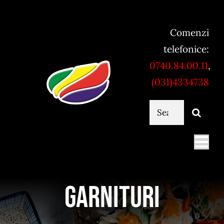
Skip
to
Comenzi
content
telefonice:
0740.84.00.11
,
(031)4334738
Cautare...
Togg
Navi
Mancare online
Garnituri
Servicii catering