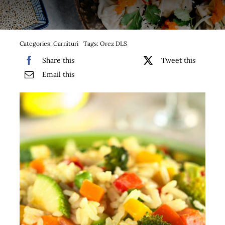
Bufet suedez si Coffee Break
Platouri
Categories:
Garnituri
Tags:
Orez DLS
Share this
Tweet this
Sushi
Email this
Comemorari
Oferta
Cos