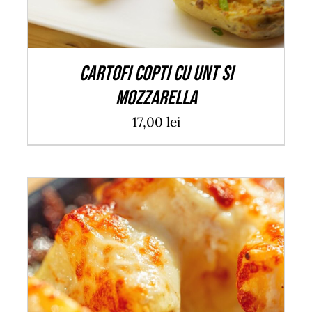
Cartofi copti cu unt si
mozzarella
17,00
lei
ADAUGĂ ÎN COȘ
/
DETALII