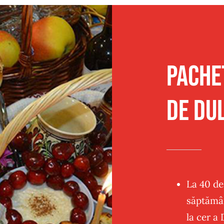
Traditional
Sandwich
Post
Panificatie
Pache
de Du
La 40 de
săptămân
la cer a