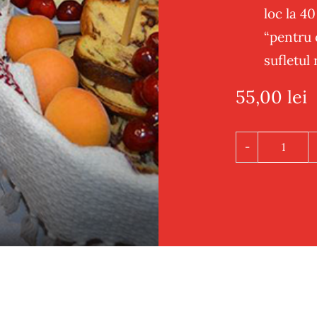
loc la 40
“pentru c
sufletul 
55,00
lei
Cantit
Pachet
Parast
de
Dulce
2