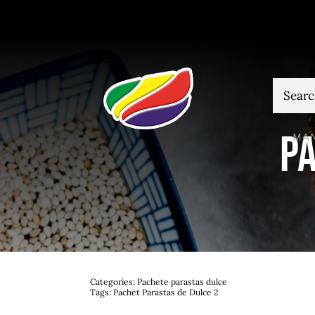
Skip
to
content
Cautare
Pa
MA
Categories:
Pachete parastas dulce
Tags:
Pachet Parastas de Dulce 2