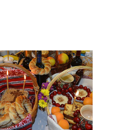
ADAUGĂ ÎN COȘ
/
DETALII