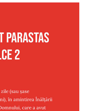
t Parastas
lce 2
 zile (sau şase
i), în amintirea Înălţării
 Domnului, care a avut