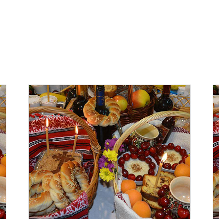
ADAUGĂ ÎN COȘ
/
DETALII