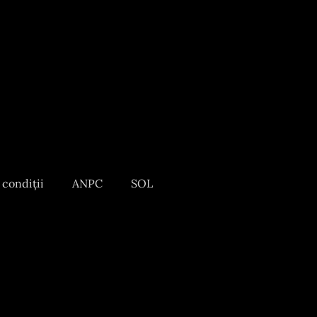
 condiții
ANPC
SOL