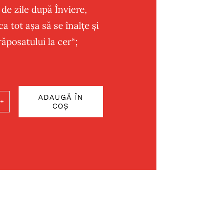
 de zile după Înviere,
a tot aşa să se înalţe şi
răposatului la cer“;
ADAUGĂ ÎN
COȘ
ate
as