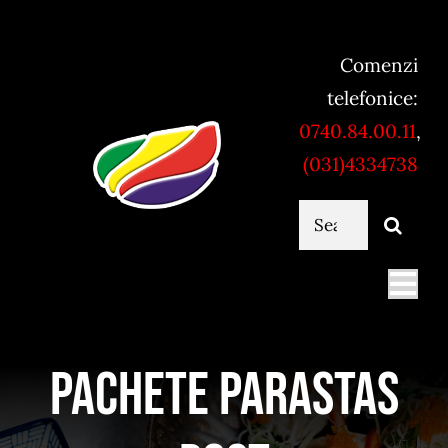
Skip
to
Comenzi
content
telefonice:
0740.84.00.11
,
(031)4334738
Cautare...
Togg
Navi
Mancare online
Pachete parastas
Servicii catering