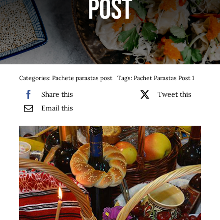
post
Bufet suedez si Coffee Break
Platouri
Sushi
Categories:
Pachete parastas post
Tags:
Pachet Parastas Post 1
Comemorari
Share this
Tweet this
Email this
Oferta
Cos