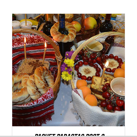
ADAUGĂ ÎN COȘ
/
DETALII