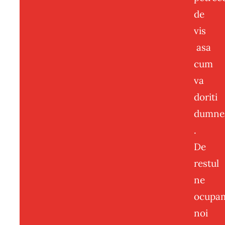
de
vis
asa
cum
va
doriti
dumne
.
De
restul
ne
ocupa
noi