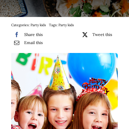
Bufet suedez si Coffee Break
Platouri
Categories:
Party kids
Tags:
Party kids
Share this
Tweet this
Sushi
Email this
Comemorari
Oferta
Cos