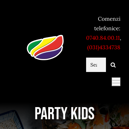
Skip
to
Comenzi
content
telefonice:
0740.84.00.11
,
(031)4334738
Cautare...
Togg
Navi
Mancare online
Party kids
Servicii catering