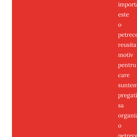
import
este
o
petrec
reusita
motiv
pentru
care
sunte
pregati
sa
organ
o
petrec