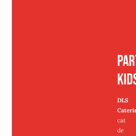
Par
kid
DLS
Cateri
cat
de