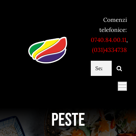
Skip
to
Comenzi
content
telefonice:
0740.84.00.11
,
(031)4334738
Cautare...
Togg
Navi
Mancare online
Peste
Servicii catering