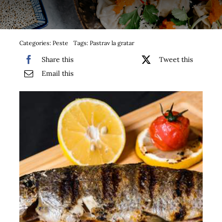
Bufet suedez si Coffee Break
Platouri
Categories:
Peste
Tags:
Pastrav la gratar
Share this
Tweet this
Sushi
Email this
Comemorari
Oferta
Cos