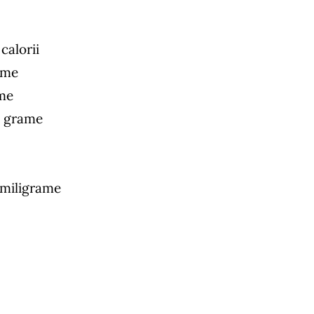
calorii
ame
ame
0 grame
 miligrame