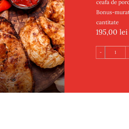
ceafa de por
Bonus-muratu
cantitate
195,00
lei
Cantit
Platou
cald
C1
3-
4
pers
(porc)