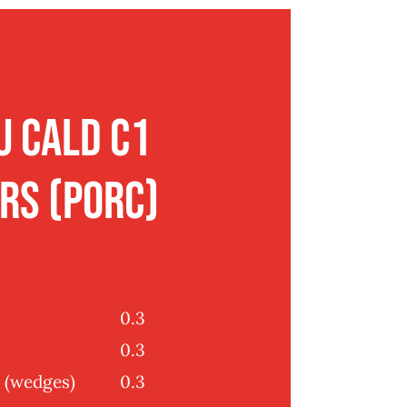
u cald C1
ers (porc)
0.3
0.3
ti (wedges)
0.3