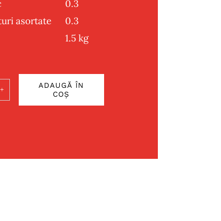
c
0.3
ri asortate
0.3
1.5 kg
ADAUGĂ ÎN
COȘ
ate