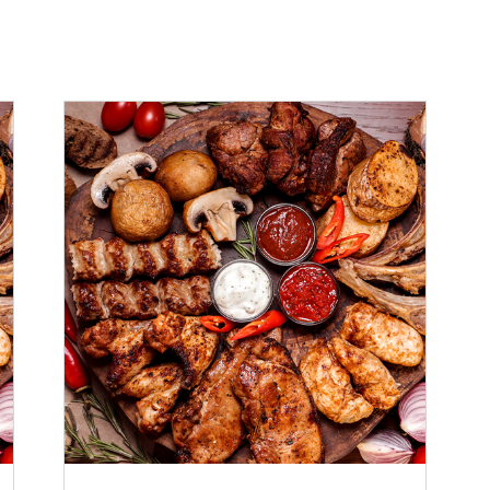
ADAUGĂ ÎN COȘ
/
DETALII