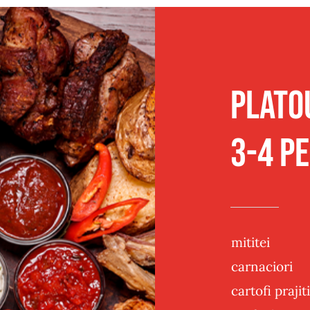
Traditional
Sandwich
Post
Panificatie
Plato
3-4 p
mititei
carnaciori
cartofi praji