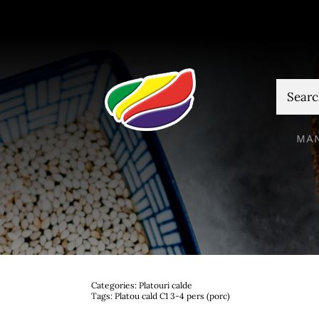
Skip
to
content
Cautare
MA
Categories:
Platouri calde
Tags:
Platou cald C1 3-4 pers (porc)