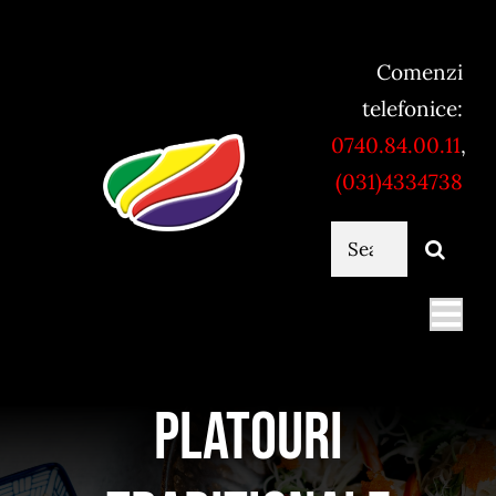
Skip
to
Comenzi
content
telefonice:
0740.84.00.11
,
(031)4334738
Cautare...
Togg
Navi
Mancare online
Platouri
Servicii catering