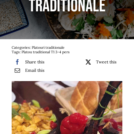
traditionale
Bufet suedez si Coffee Break
Platouri
Sushi
Categories:
Platouri traditionale
Tags:
Platou traditional T1 3-4 pers
Comemorari
Share this
Tweet this
Oferta
Email this
Cos