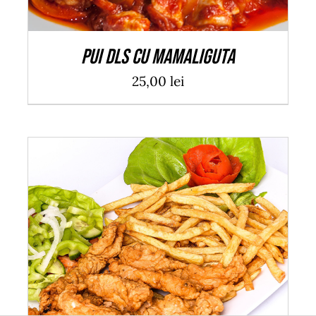
Pui DLS cu mamaliguta
25,00
lei
ADAUGĂ ÎN COȘ
/
DETALII