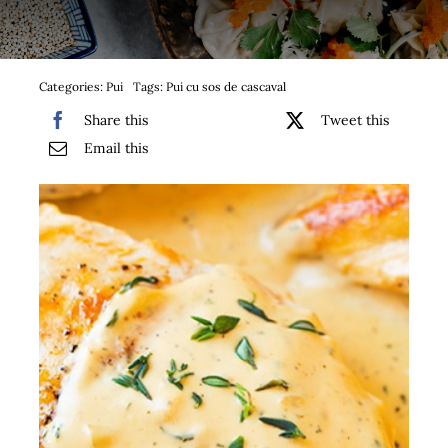
Bufet suedez si Coffee Break
Platouri
Categories:
Pui
Tags:
Pui cu sos de cascaval
Share this
Tweet this
Sushi
Email this
Comemorari
Oferta
Cos