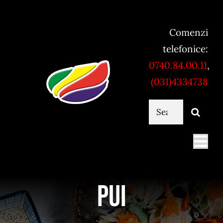
Skip
to
Comenzi
content
telefonice:
0740.84.00.11
,
(031)4334738
Cautare...
Togg
Navi
Mancare online
Pui
Servicii catering