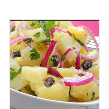
ADAUGĂ ÎN COȘ
/
DETALII