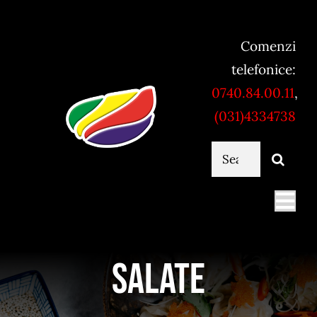
Skip
to
Comenzi
content
telefonice:
0740.84.00.11
,
(031)4334738
Cautare...
Togg
Navi
Mancare online
Salate
Servicii catering