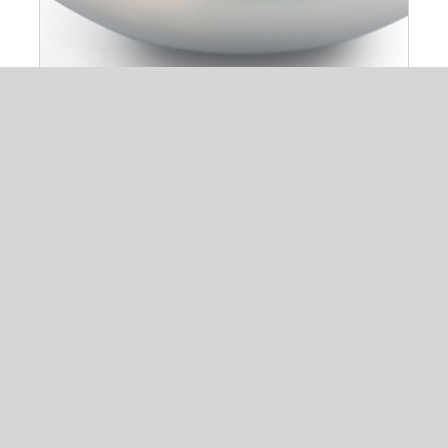
Salata DLS
25,00
lei
ADAUGĂ ÎN COȘ
/
DETALII