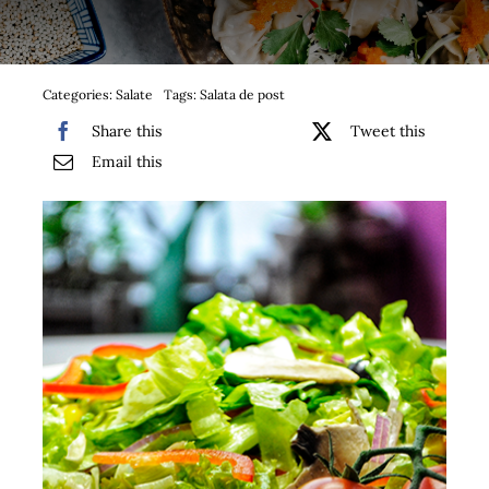
Bufet suedez si Coffee Break
Platouri
Categories:
Salate
Tags:
Salata de post
Share this
Tweet this
Sushi
Email this
Comemorari
Oferta
Cos