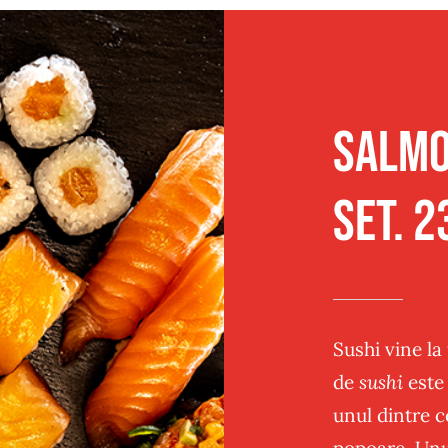
Traditional
Sandwich
Post
Panificatie
Salmo
set. 
Sushi vine la
de
sushi
este 
unul dintre c
popoare. Unu