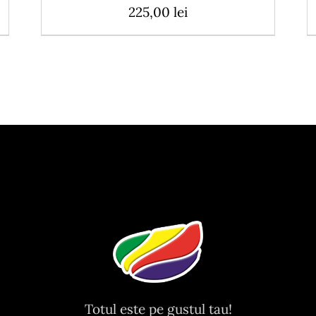
225,00
lei
Totul este pe gustul tau!