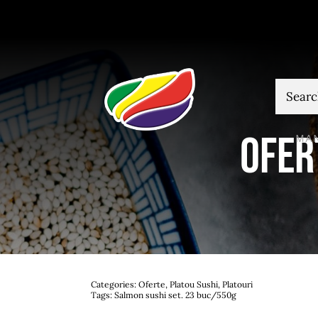
Skip
to
content
Cautare
Ofer
MA
Categories:
Oferte
,
Platou Sushi
,
Platouri
Tags:
Salmon sushi set. 23 buc/550g