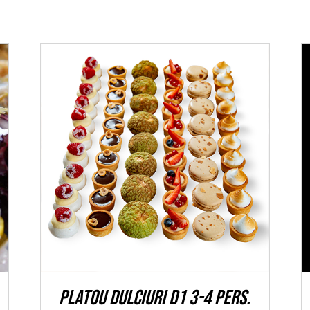
ADAUGĂ ÎN COȘ
/
DETALII
Platou dulciuri D1 3-4 pers.