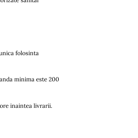
orizate sanitar
unica folosinta
omanda minima este 200
e inaintea livrarii.