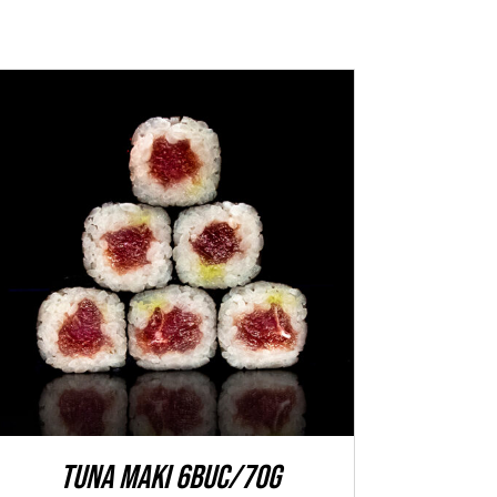
ADAUGĂ ÎN COȘ
/
DETALII
Tuna Maki 6buc/70g