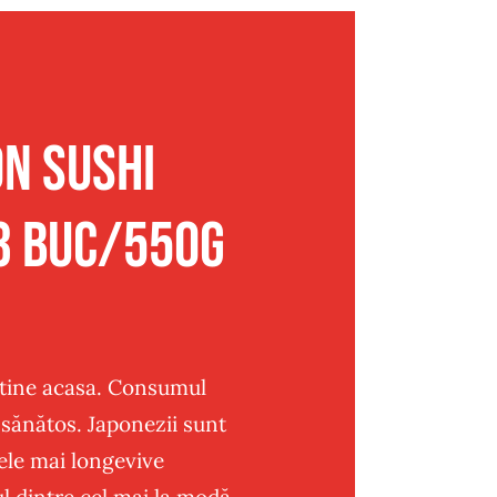
n sushi
23 buc/550g
 tine acasa. Consumul
sănătos. Japonezii sunt
ele mai longevive
l dintre cel mai la modă