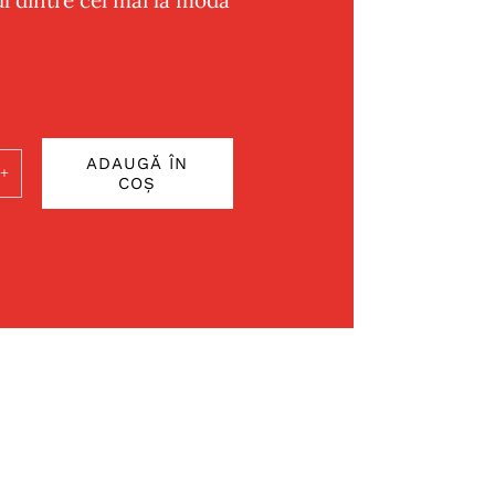
ADAUGĂ ÎN
COȘ
ate
n
50g