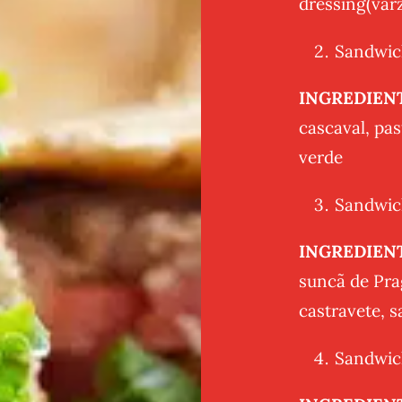
dressing(var
Sandwich
INGREDIEN
cascaval, pas
verde
Sandwich
INGREDIEN
suncã de Prag
castravete, s
Sandwich