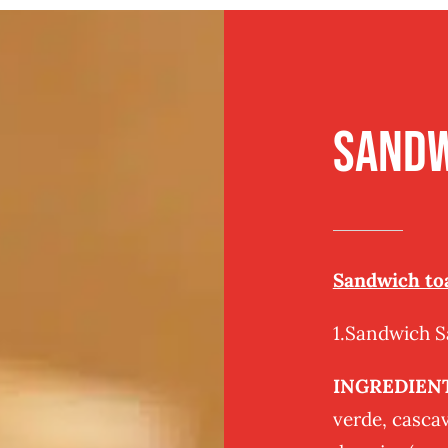
Traditional
Sandwich
Post
Panificatie
Sandw
Sandwich to
1.Sandwich Sa
INGREDIEN
verde, cascav