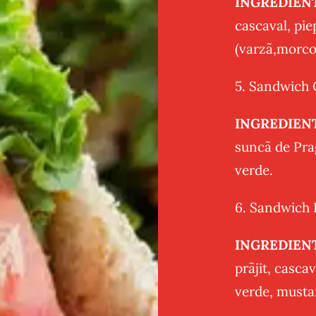
INGREDIEN
cascaval, pie
(varzã,morcov
5. Sandwich 
INGREDIEN
suncã de Prag
verde.
6. Sandwich 
INGREDIEN
prãjit, cascav
verde, musta