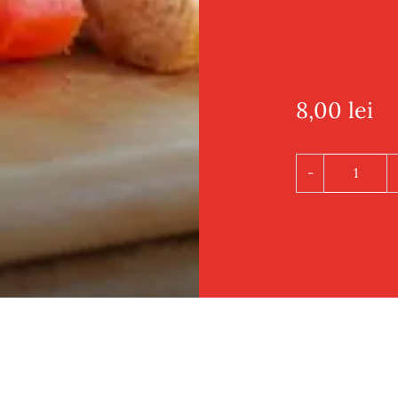
8,00
lei
Cantit
Sandw
Toast