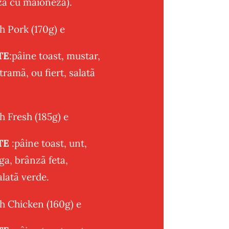
zã cu maionezã).
 Pork (170g) e
TE
:pâine toast, mustar,
tramã, ou fiert, salatã
 Fresh (185g) e
TE
:pâine toast, unt,
a, brânzã feta,
alatã verde.
 Chicken (160g) e