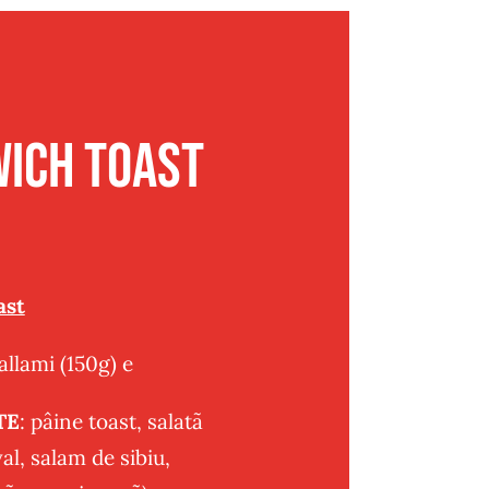
ich Toast
ast
llami (150g) e
TE
: pâine toast, salatã
al, salam de sibiu,