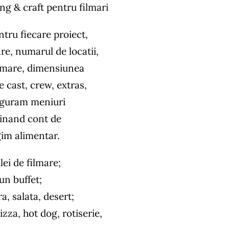
ring & craft pentru filmari
ntru fiecare proiect,
re, numarul de locatii,
ilmare, dimensiunea
 cast, crew, extras,
figuram meniuri
 tinand cont de
egim alimentar.
lei de filmare;
un buffet;
a, salata, desert;
zza, hot dog, rotiserie,