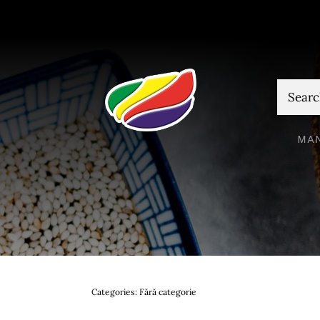
Skip
to
content
Cautare
MA
Categories:
Fără categorie