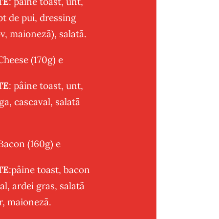
TE
: pâine toast, unt,
pt de pui, dressing
, maionezã), salatã.
Cheese (170g) e
TE
: pâine toast, unt,
a, cascaval, salatã
Bacon (160g) e
TE
:pâine toast, bacon
al, ardei gras, salatã
r, maionezã.