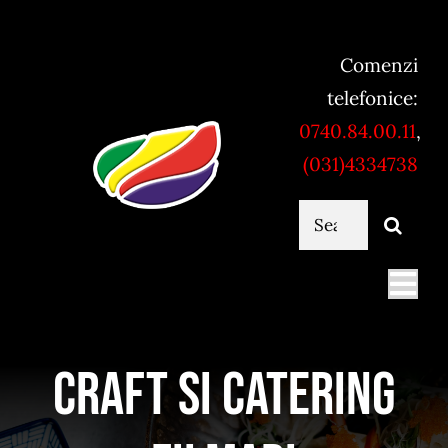
Skip
to
Comenzi
content
telefonice:
0740.84.00.11
,
(031)4334738
Cautare...
Togg
Navi
Mancare online
Craft si Catering
Servicii catering