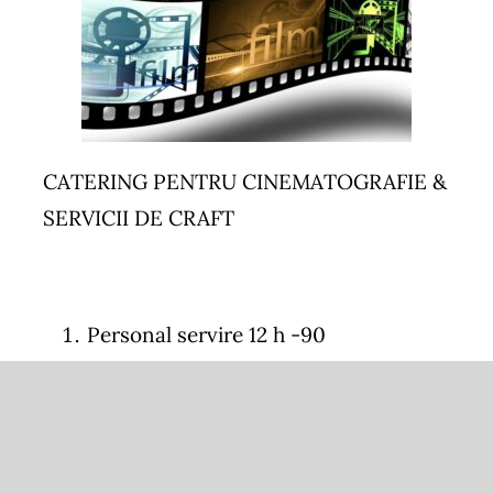
CATERING PENTRU CINEMATOGRAFIE &
SERVICII DE CRAFT
Personal servire 12 h -90
euro/persoana
Food truck adaptat si configurat
conform cerintelor – 90 euro/zi per
locatie (necesita racordare la 380 v