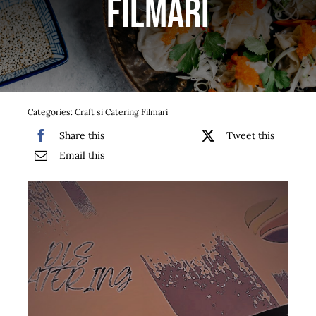
Filmari
Bufet suedez si Coffee Break
Platouri
Sushi
Categories:
Craft si Catering Filmari
Comemorari
Share this
Tweet this
Email this
Oferta
Cos