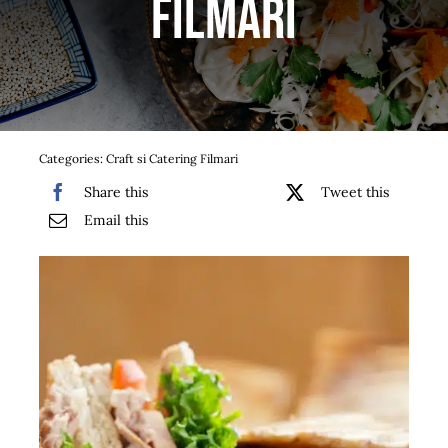
Filmari
Bufet suedez si Coffee Break
Platouri
Sushi
Categories:
Craft si Catering Filmari
Comemorari
Share this
Tweet this
Email this
Oferta
Cos