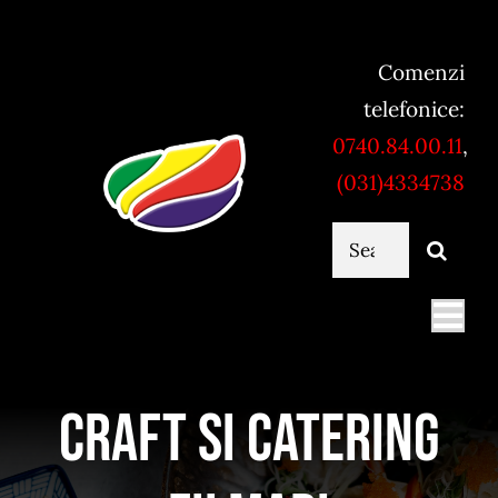
Skip
to
Comenzi
content
telefonice:
0740.84.00.11
,
(031)4334738
Cautare...
Togg
Navi
Mancare online
Craft si Catering
Servicii catering