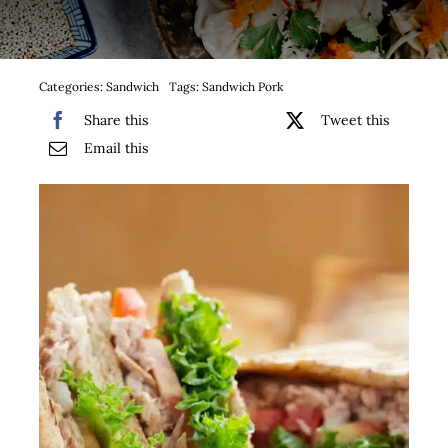
Bufet suedez si Coffee Break
Platouri
Categories:
Sandwich
Tags:
Sandwich Pork
Share this
Tweet this
Sushi
Email this
Comemorari
Oferta
Cos