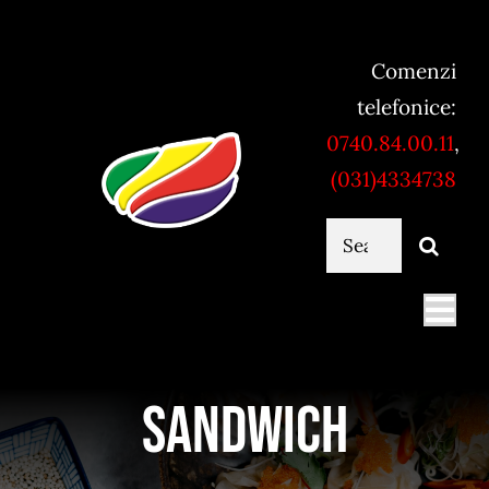
Skip
to
Comenzi
content
telefonice:
0740.84.00.11
,
(031)4334738
Cautare...
Togg
Navi
Mancare online
Sandwich
Servicii catering