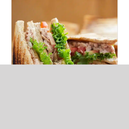
ADAUGĂ ÎN COȘ
/
DETALII
Sandwich Sallami
15,00
lei