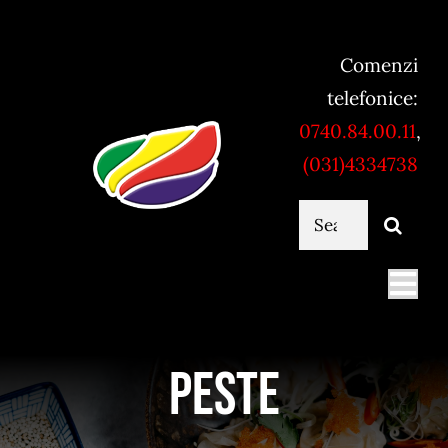
Skip
to
Comenzi
content
telefonice:
0740.84.00.11
,
(031)4334738
Cautare...
Togg
Navi
Mancare online
Peste
Servicii catering