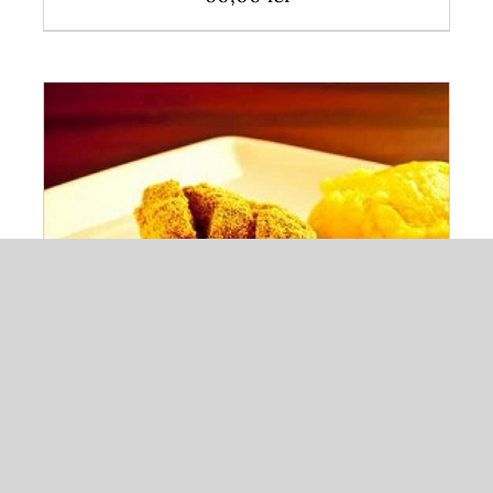
ADAUGĂ ÎN COȘ
/
DETALII