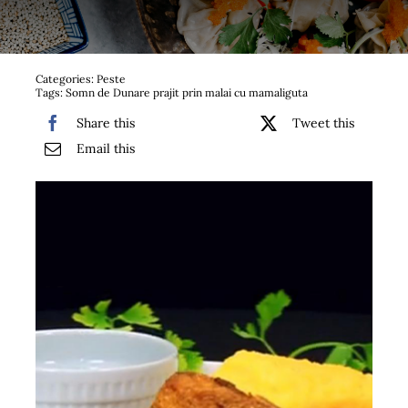
Bufet suedez si Coffee Break
Platouri
Categories:
Peste
Tags:
Somn de Dunare prajit prin malai cu mamaliguta
Sushi
Share this
Tweet this
Email this
Comemorari
Oferta
Cos