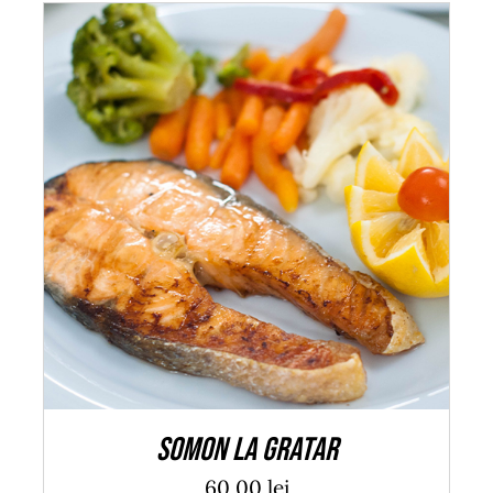
ADAUGĂ ÎN COȘ
/
DETALII
Somon la gratar
60,00
lei