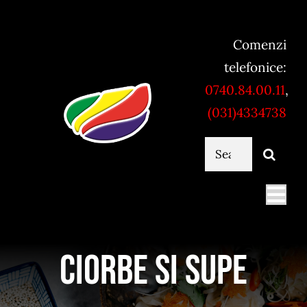
Skip
to
Comenzi
content
telefonice:
0740.84.00.11
,
(031)4334738
Cautare...
Togg
Navi
Mancare online
Ciorbe si supe
Servicii catering