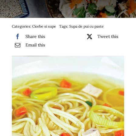
Bufet suedez si Coffee Break
Platouri
Categories:
Ciorbe si supe
Tags:
Supa de pui cu paste
Share this
Tweet this
Sushi
Email this
Comemorari
Oferta
Cos