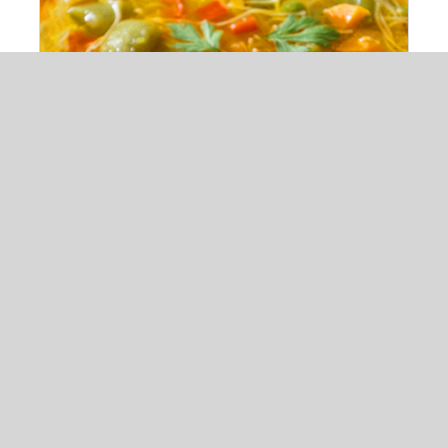
ADAUGĂ ÎN COȘ
/
DETALII
Ciorba de legume
13,00
lei