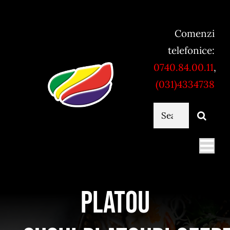
Skip
to
Comenzi
content
telefonice:
0740.84.00.11
,
(031)4334738
Cautare...
Togg
Navi
Mancare online
Platou
Servicii catering