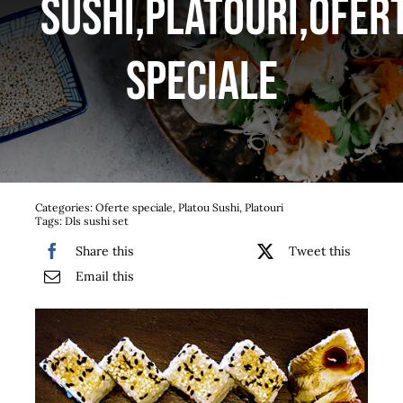
Sushi,Platouri,Ofer
Bufet suedez si Coffee Break
speciale
Platouri
Sushi
Comemorari
Categories:
Oferte speciale
,
Platou Sushi
,
Platouri
Oferta
Tags:
Dls sushi set
Share this
Tweet this
Cos
Email this