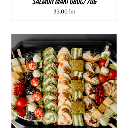
Salmon Maki 6buc/70g
35,00
lei
ADAUGĂ ÎN COȘ
/
DETALII