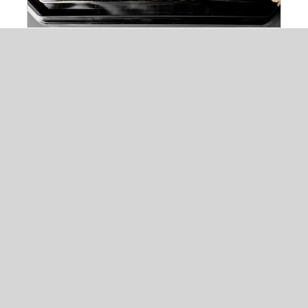
Platou festiv F1 3-4 pers.
195,00
lei
ADAUGĂ ÎN COȘ
/
DETALII