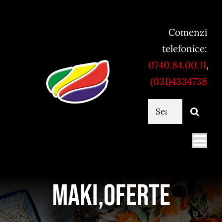
Skip
to
Comenzi
content
telefonice:
0740.84.00.11
,
(031)4334738
Cautare...
Togg
Navi
Mancare online
Maki,Oferte
Servicii catering