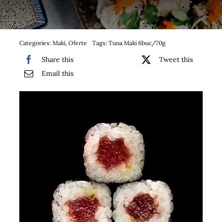
Bufet suedez si Coffee Break
Platouri
Categories:
Maki
,
Oferte
Tags:
Tuna Maki 6buc/70g
Share this
Tweet this
Sushi
Email this
Comemorari
Oferta
Cos