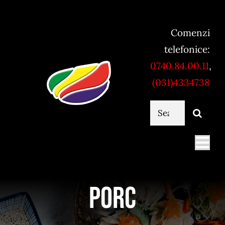
Skip
to
Comenzi
content
telefonice:
0740.84.00.11
,
(031)4334738
Cautare...
Togg
Navi
Mancare online
Porc
Servicii catering