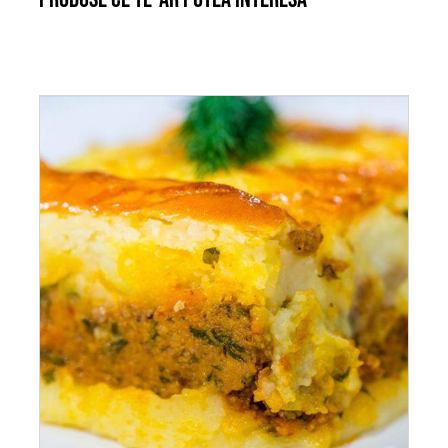
ADAUGĂ ÎN COȘ
/
DETALII