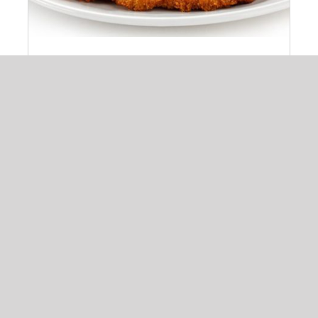
Snitel de porc
20,00
lei
ADAUGĂ ÎN COȘ
/
DETALII