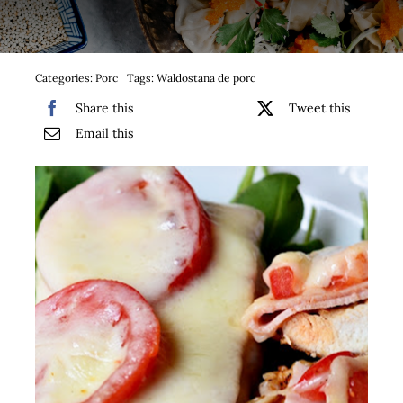
Bufet suedez si Coffee Break
Platouri
Categories:
Porc
Tags:
Waldostana de porc
Share this
Tweet this
Sushi
Email this
Comemorari
Oferta
Cos