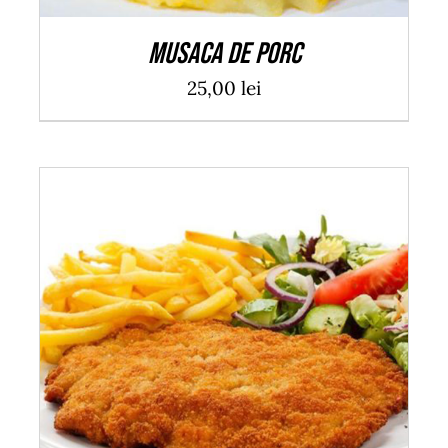
Musaca de porc
25,00
lei
ADAUGĂ ÎN COȘ
/
DETALII