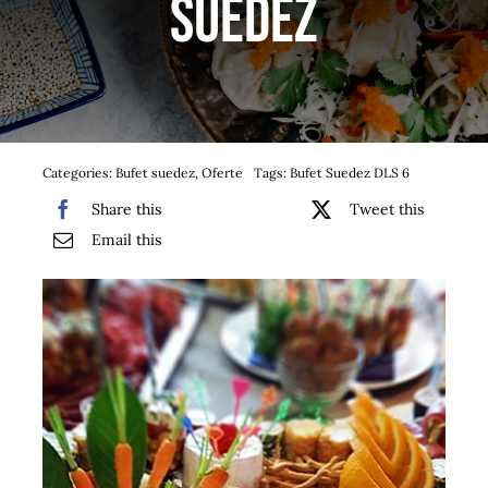
suedez
Bufet suedez si Coffee Break
Platouri
Sushi
Categories:
Bufet suedez
,
Oferte
Tags:
Bufet Suedez DLS 6
Comemorari
Share this
Tweet this
Email this
Oferta
Cos