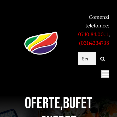
Skip
to
Comenzi
content
telefonice:
0740.84.00.11
,
(031)4334738
Cautare...
Togg
Navi
Mancare online
Oferte,Bufet
Servicii catering