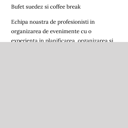
Bufet suedez si coffee break
Echipa noastra de profesionisti in
organizarea de evenimente cu o
experienta in planificarea, organizarea si
derularea unui eveniment important din
viata dumneavostra, asa cum doriti, pana
la cel mai mic detaliu.
DLS Catering pune la dispozitia
dumneavoastra concepte creative, clasice
sau in ton cu tendintele actuale sau
diferite teme, stiluri care as vina in