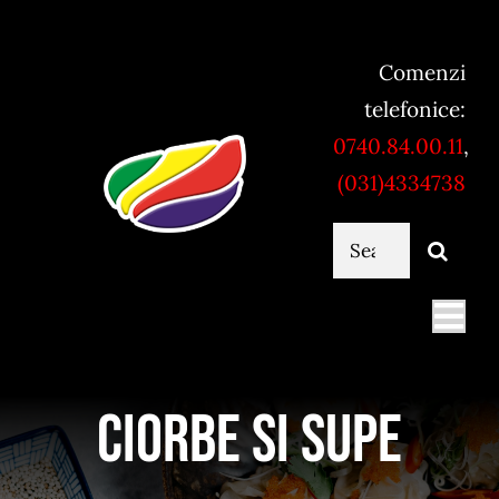
Skip
to
Comenzi
content
telefonice:
0740.84.00.11
,
(031)4334738
Cautare...
Togg
Navi
Mancare online
Ciorbe si supe
Servicii catering