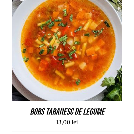
ADAUGĂ ÎN COȘ
/
DETALII
Bors taranesc de legume
13,00
lei