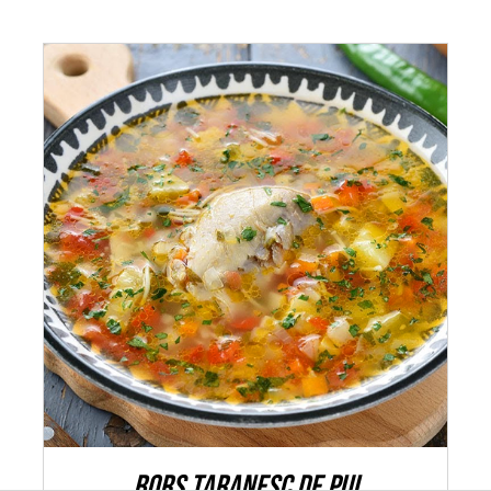
ADAUGĂ ÎN COȘ
/
DETALII
Bors taranesc de pui