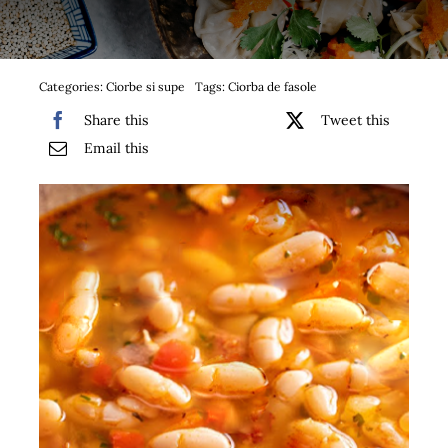
Bufet suedez si Coffee Break
Platouri
Categories:
Ciorbe si supe
Tags:
Ciorba de fasole
Share this
Tweet this
Sushi
Email this
Comemorari
Oferta
Cos