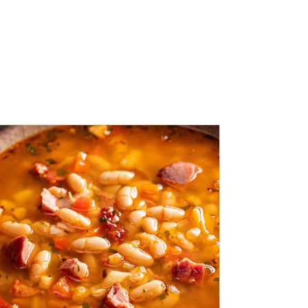
ADAUGĂ ÎN COȘ
/
DETALII