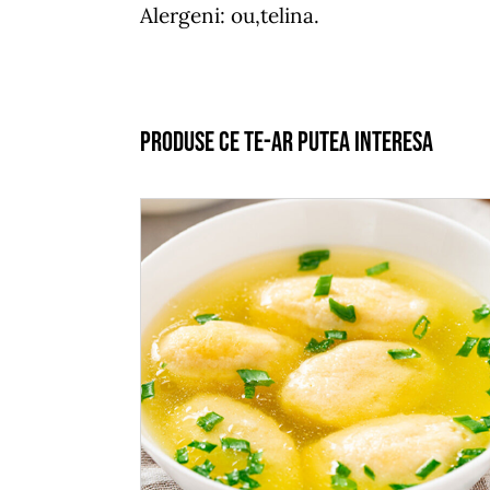
Alergeni: ou,telina.
Produse ce te-ar putea interesa
ADAUGĂ ÎN COȘ
/
DETALII