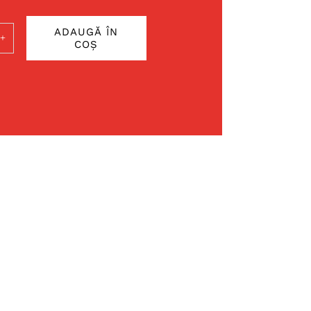
ADAUGĂ ÎN
COȘ
ate