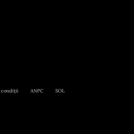
 condiții
ANPC
SOL