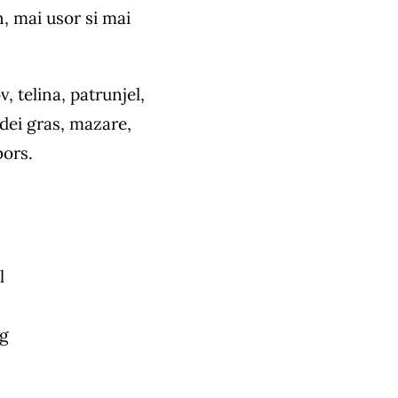
n, mai usor si mai
, telina, patrunjel,
rdei gras, mazare,
bors.
l
 g