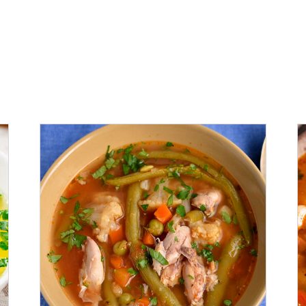
ADAUGĂ ÎN COȘ
/
DETALII