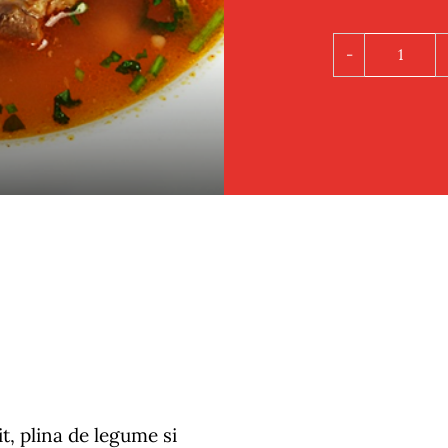
Cantit
Ciorba
de
vacuta
t, plina de legume si