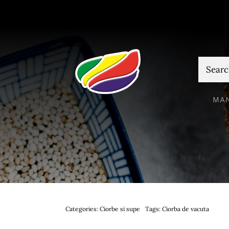
Skip
to
content
Cautare
MA
Categories:
Ciorbe si supe
Tags:
Ciorba de vacuta