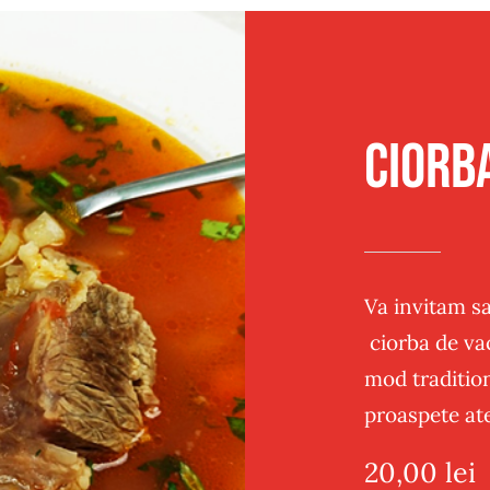
Traditional
Sandwich
Post
Panificatie
Ciorb
Va invitam sa
ciorba de va
mod traditio
proaspete ate
20,00
lei