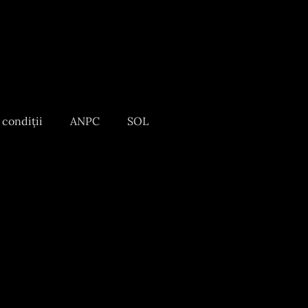
 condiții
ANPC
SOL