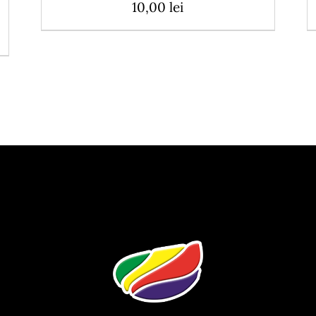
10,00
lei