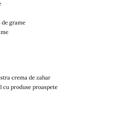
e
5 de grame
rame
astra crema de zahar
al cu produse proaspete