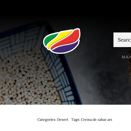
Skip
to
content
Cautare
MA
Categories:
Desert
Tags:
Crema de zahar ars