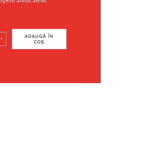
ADAUGĂ ÎN
COȘ
ate