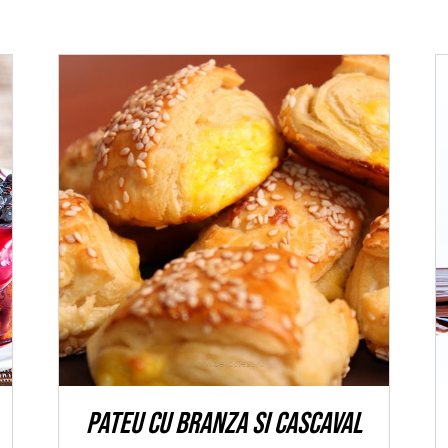
ADAUGĂ ÎN COȘ
/
DETALII
Pateu cu branza si cascaval