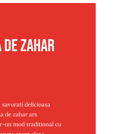
 de zahar
 savurati delicioasa
a de zahar ars
tr-un mod traditional cu
spete atent alese