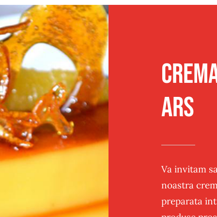
Traditional
Sandwich
Post
Panificatie
Crema
ars
Va invitam sa
noastra crem
preparata in
produse proa