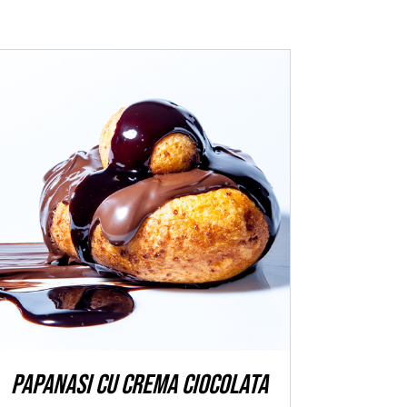
ADAUGĂ ÎN COȘ
/
DETALII
Papanasi cu crema ciocolata