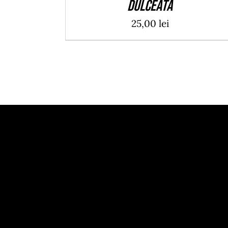
dulceata
25,00
lei