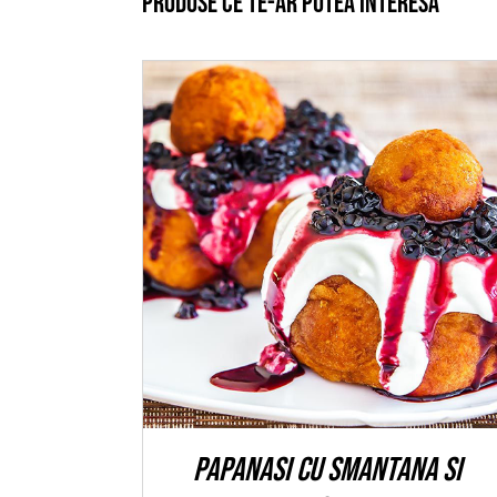
Produse ce te-ar putea interesa
ADAUGĂ ÎN COȘ
/
DETALII
Papanasi cu smantana si