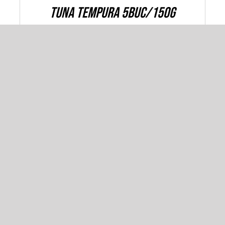
Tuna Tempura 5buc/150g
50,00
lei
ADAUGĂ ÎN COȘ
/
DETALII