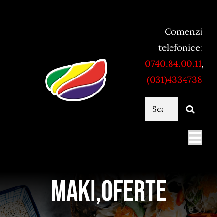
Skip
to
Comenzi
content
telefonice:
0740.84.00.11
,
(031)4334738
Cautare...
Togg
Navi
Mancare online
Maki,Oferte
Servicii catering