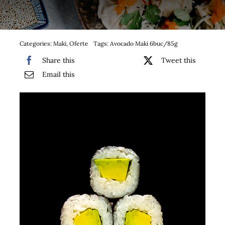
Bufet suedez si Coffee Break
Platouri
Categories:
Maki
,
Oferte
Tags:
Avocado Maki 6buc/85g
Share this
Tweet this
Sushi
Email this
Comemorari
Oferta
Cos