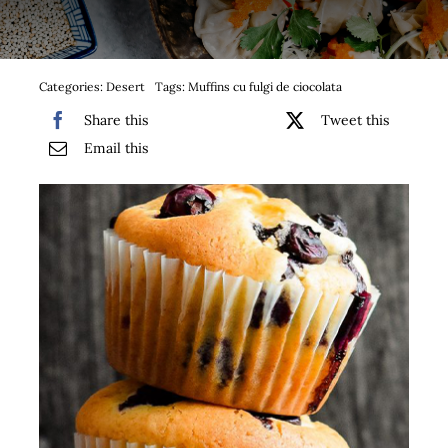
Bufet suedez si Coffee Break
Platouri
Categories:
Desert
Tags:
Muffins cu fulgi de ciocolata
Share this
Tweet this
Sushi
Email this
Comemorari
Oferta
Cos