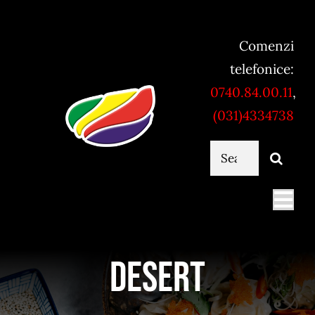
Skip
to
Comenzi
content
telefonice:
0740.84.00.11
,
(031)4334738
Cautare...
Togg
Navi
Mancare online
Desert
Servicii catering