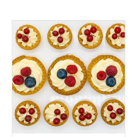
ADAUGĂ ÎN COȘ
/
DETALII