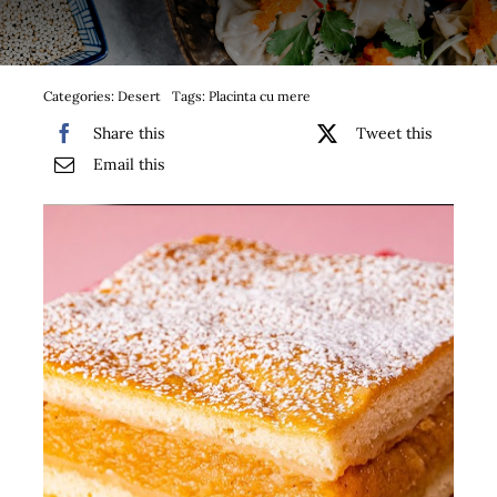
Bufet suedez si Coffee Break
Platouri
Categories:
Desert
Tags:
Placinta cu mere
Share this
Tweet this
Sushi
Email this
Comemorari
Oferta
Cos