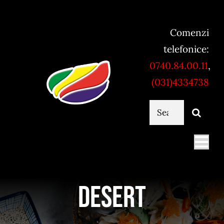
Skip
to
Comenzi
content
telefonice:
0740.84.00.11
,
(031)4334738
Cautare...
Togg
Navi
Mancare online
Desert
Servicii catering