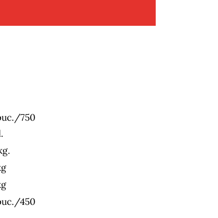
DARD
buc./750
.
kg.
kg
kg
buc./450
.