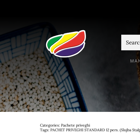
Skip
to
content
Cautare
MA
Categories:
Pachete priveghi
Tags:
PACHET PRIVEGHI STANDARD 12 pers. (Slujba Stalp