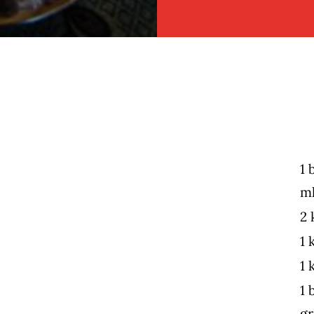
STAN
12
pers.
(Slujba
Stalpi)
1 
ml
2 
1 
1 
1 
gr