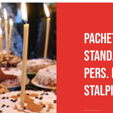
Traditional
Sandwich
Post
Panificatie
PACHE
STAND
pers.
Stalpi