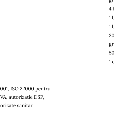
4 
1 
1 
20
gr
50
1 
9001, ISO 22000 pentru
SVA, autorizatie DSP,
orizate sanitar