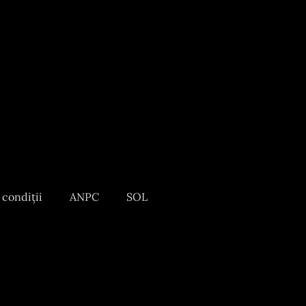
 condiții
ANPC
SOL