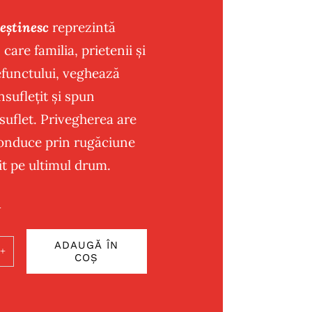
eștinesc
reprezintă
care familia, prietenii și
efunctului, veghează
nsuflețit și spun
suflet. Privegherea are
conduce prin rugăciune
t pe ultimul drum.
i
ADAUGĂ ÎN
COȘ
ate
T
GHI