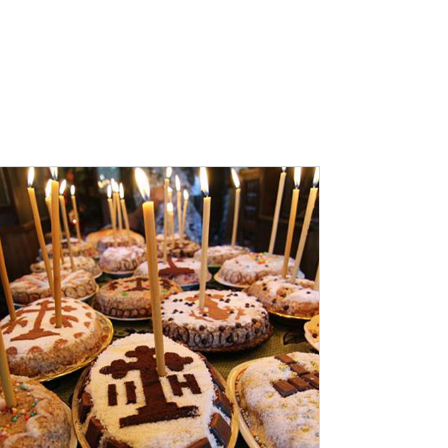
ADAUGĂ ÎN COȘ
/
DETALII