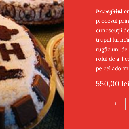
Priveghiul cr
procesul prin 
cunoscuții d
trupul lui neî
rugăciuni de 
rolul de a-l 
pe cel adormi
550,00
le
Cantit
PACHE
PRIVE