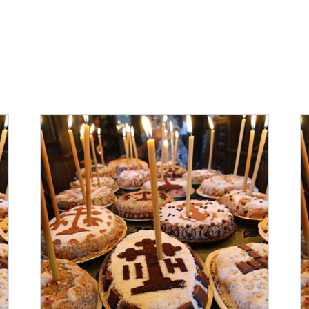
ADAUGĂ ÎN COȘ
/
DETALII