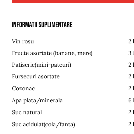
Informatii suplimentare
Vin rosu
2 
Fructe asortate (banane, mere)
3 
Patiserie(mini-pateuri)
2 
Fursecuri asortate
2 
Cozonac
2 
Apa plata/minerala
6 
Suc natural
2 
Suc acidulat(cola/fanta)
2 