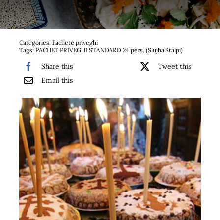
Bufet suedez si Coffee Break
Platouri
Categories:
Pachete priveghi
Tags:
PACHET PRIVEGHI STANDARD 24 pers. (Slujba Stalpi)
Sushi
Share this
Tweet this
Email this
Comemorari
Oferta
Cos