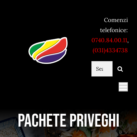
Skip
to
Comenzi
content
telefonice:
0740.84.00.11
,
(031)4334738
Cautare...
Togg
Navi
Mancare online
Pachete priveghi
Servicii catering