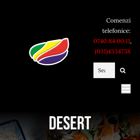
Skip
to
Comenzi
content
telefonice:
0740.84.00.11
,
(031)4334738
Cautare...
Togg
Navi
Mancare online
Desert
Servicii catering