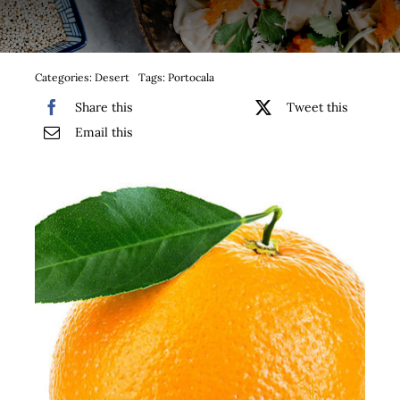
Bufet suedez si Coffee Break
Platouri
Categories:
Desert
Tags:
Portocala
Share this
Tweet this
Sushi
Email this
Comemorari
Oferta
Cos