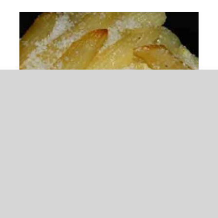
ADAUGĂ ÎN COȘ
/
DETALII
Budinca de paste cu branza