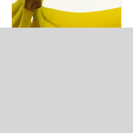
ADAUGĂ ÎN COȘ
/
DETALII
Banana
5,00
lei