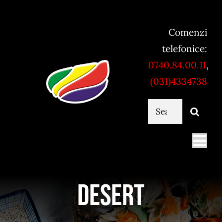
Skip
to
Comenzi
content
telefonice:
0740.84.00.11
,
(031)4334738
Cautare...
Togg
Navi
Mancare online
Desert
Servicii catering