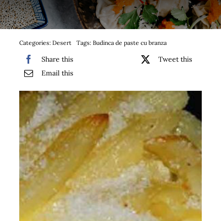
Bufet suedez si Coffee Break
Platouri
Categories:
Desert
Tags:
Budinca de paste cu branza
Share this
Tweet this
Sushi
Email this
Comemorari
Oferta
Cos